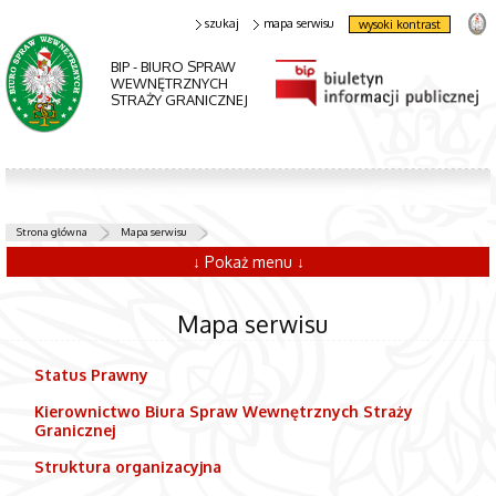
szukaj
mapa serwisu
wysoki kontrast
BIP - BIURO SPRAW
WEWNĘTRZNYCH
STRAŻY GRANICZNEJ
Strona główna
Mapa serwisu
↓ Pokaż menu ↓
Mapa serwisu
Status Prawny
Kierownictwo Biura Spraw Wewnętrznych Straży
Granicznej
Struktura organizacyjna