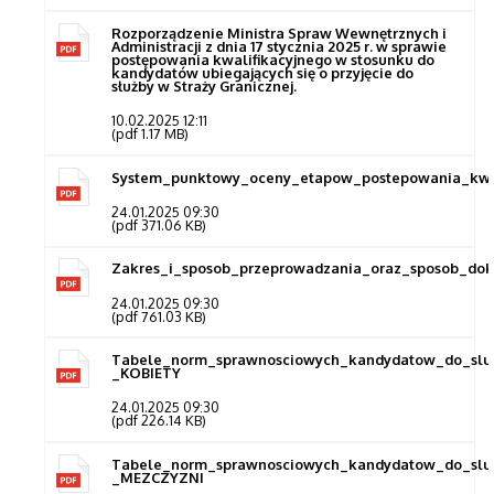
Rozporządzenie Ministra Spraw Wewnętrznych i
Administracji z dnia 17 stycznia 2025 r. w sprawie
postępowania kwalifikacyjnego w stosunku do
kandydatów ubiegających się o przyjęcie do
służby w Straży Granicznej.
10.02.2025 12:11
(pdf 1.17 MB)
System_punktowy_oceny_etapow_postepowania_kwal
24.01.2025 09:30
(pdf 371.06 KB)
Zakres_i_sposob_przeprowadzania_oraz_sposob_dok
24.01.2025 09:30
(pdf 761.03 KB)
Tabele_norm_sprawnosciowych_kandydatow_do_sluz
_KOBIETY
24.01.2025 09:30
(pdf 226.14 KB)
Tabele_norm_sprawnosciowych_kandydatow_do_sluz
_MEZCZYZNI