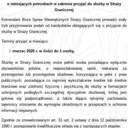
o istniejących potrzebach w zakresie przyjęć do służby w Straży
Granicznej
Komendant Biura Spraw Wewnętrznych Straży Granicznej prowadzi stały
tryb przyjmowania podań od kandydatów ubiegających się o przyjęcie do
służby w Straży Granicznej.
Terminy przyjęć w miesiącu:
marzec 2026 r. w ilości do 1 osoby,
Służbę w Straży Granicznej może pełnić osoba posiadająca wyłącznie
obywatelstwo polskie, o nieposzlakowanej opinii, niekarana za
przestępstwo lub przestępstwo skarbowe, korzystająca w pełni z praw
publicznych, posiadająca co najmniej wykształcenie średnie lub średnie
branżowe oraz zdolność fizyczną i psychiczną do służby w formacjach
uzbrojonych podległych szczególnej dyscyplinie służbowej, której jest
gotowa się podporządkować, a także dająca rękojmię zachowania
tajemnicy stosownie do wymogów określonych w przepisach o ochronie
informacji niejawnych.
Zgodnie ze znowelizowanym art. 31 ust. 2 ustawy z dnia 12 października
1990 r. postępowanie kwalifikacyjne składa się z następujących etapów: