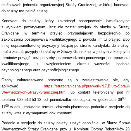
służbowych jednostki organizacyjnej Straży Granicznej, w której kandydat
do służby ma pełnić służbę.
Kandydat do służby, który zakończył postępowanie kwalifikacyjne
z wynikiem pozytywnym, lecz nie został przyjęty do służby w Straży
Granicznej w terminie przyjęć przypadającym bezpośrednio po
zakończeniu postępowania kwalifikacyjnego z powodu limitu przyjęć albo
innej usprawiedliwionej przyczyny leżącej po stronie kandydata do służby,
może zostać przyjęty do służby w Straży Granicznej w jednym z kolejnych
terminów przyjęć, bez potrzeby przeprowadzania ponownego postępowania
kwalifikacyjnego, z uwzględnieniem okresu ważności badania
psychologicznego oraz psychofizjologicznego.
Osoby zainteresowane proszone są o zarejestrowanie się, aby
aplikować
https://strazgraniczna.pl/pra/work/r17,Biuro-Spraw-
Wewnetrznych-Strazy-Granicznej.html
lub kontakt telefoniczny pod nr
00
telefonu 022-513-53-12 od poniedziałku do piątku, w godzinach 09
–
00
11
w celu umówienia terminu złożenia pisemnego podania o przyjęcie do
służby wraz z wymaganymi dokumentami.
Podanie o przyjęcie do służby należy złożyć osobiście w Biurze Spraw
Wewnętrznych Straży Granicznej przy ul. Komitetu Obrony Robotników 23