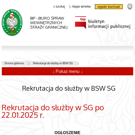
szukaj
mapa serwisu
wysoki kontrast
BIP - BIURO SPRAW
WEWNĘTRZNYCH
STRAŻY GRANICZNEJ
Strona główna
Rekrutacja do służby w BSW SG
↓ Pokaż menu ↓
Rekrutacja do służby w BSW SG
Rekrutacja do służby w SG po
22.01.2025 r.
OGŁOSZENIE