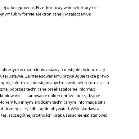
o jej udostępnienie. Przedmiotowy wniosek, który nie
jnym lub w formie elektronicznej (w załączeniu):
blicznych w rozumieniu ustawy o dostępie do informacji
h w tej ustawie. Zainteresowanemu przysługuje także prawo
egorię informacji udostępnianych na wniosek. Informacja ta
znej poprzez techniczne przekształcenie informacji,
ik, kopiowanie i skanowanie dokumentów, sporządzanie
onem lub innymi środkami technicznym. Informacja taka
 publicznego, czyli dla ogółu obywateli. Wnioskodawca
tej „szczególnej istotności” (brak uzasadnienia) stanowić