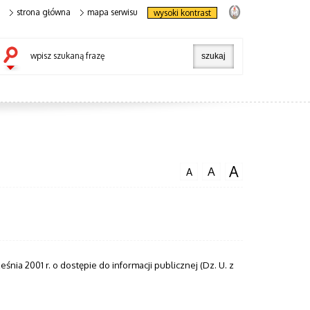
strona główna
mapa serwisu
wysoki kontrast
wpisz szukaną frazę
A
A
A
śnia 2001 r. o dostępie do informacji publicznej (Dz. U. z