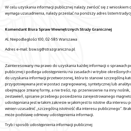
W celu uzyskania informacji publicznej należy zwrócić się z wnioskiem 
wymaga uzasadnienia, należy przesłać na poniższy adres listem tradycy
Komendant Biura Spraw Wewnętrznych Straży Granicznej
Al. Niepodległości 100, 02-585 Warszawa
Adres e-mail: bsw.sg@strazgraniczna.pl
Zainteresowany ma prawo do uzyskania każdej informacji o sprawach pu
publicznej i podlega udostępnieniu na zasadach i w trybie określonyc
do uzyskania informacji przetworzonej, która to stanowi szczególną kat
przygotowywana jest w postaci zagregowanej, syntetycznej lub analityc
obejmujące zmianę formy, a nie treści, np. przeniesienie na inny nośn
zestawień, spisanie przebiegu posiedzenia zarejestrowanego magnetof
udostępniana jest w takim zakresie w jakim jest to istotne dla interesu
winien uzasadnić „szczególną istotność dla interesu publicznego”. Brak 
może podstawę odmowy udostępnienia informacji.
Tryb i sposób udostępnienia informacji publicznej