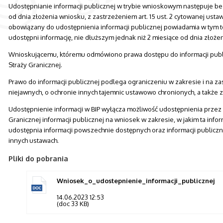
Udostępnianie informacji publicznej w trybie wnioskowym następuje bez 
od dnia złożenia wniosku, z zastrzeżeniem art. 15 ust. 2 cytowanej usta
obowiązany do udostępnienia informacji publicznej powiadamia w tym t
udostępni informację, nie dłuższym jednak niż 2 miesiące od dnia złoże
Wnioskującemu, któremu odmówiono prawa dostępu do informacji pub
Straży Granicznej.
Prawo do informacji publicznej podlega ograniczeniu w zakresie i na za
niejawnych, o ochronie innych tajemnic ustawowo chronionych, a takż
Udostępnienie informacji w BIP wyłącza możliwość udostępnienia prz
Granicznej informacji publicznej na wniosek w zakresie, w jakim ta info
udostępnia informacji powszechnie dostępnych oraz informacji publicz
innych ustawach.
Pliki do pobrania
Wniosek_o_udostepnienie_informacji_publicznej
14.06.2023 12:53
(doc 33 KB)